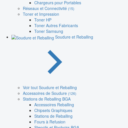
Chargeurs pour Portables
Réseaux et Connectivité
(15)
Toner et Impression
Toner HP
Toner Autres Fabricants
Toner Samsung
Soudure et Reballing
Voir tout Soudure et Reballing
Accessoires de Soudure
(126)
Stations de Reballing BGA
Accessoires Reballing
Chipsets Graphiques
Stations de Reballing
Fours à Refusion
Stencils et Pochoirs BGA