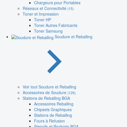
Chargeurs pour Portables
Réseaux et Connectivité
(15)
Toner et Impression
Toner HP
Toner Autres Fabricants
Toner Samsung
Soudure et Reballing
Voir tout Soudure et Reballing
Accessoires de Soudure
(126)
Stations de Reballing BGA
Accessoires Reballing
Chipsets Graphiques
Stations de Reballing
Fours à Refusion
Stencils et Pochoirs BGA