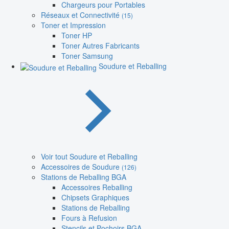
Chargeurs pour Portables
Réseaux et Connectivité
(15)
Toner et Impression
Toner HP
Toner Autres Fabricants
Toner Samsung
Soudure et Reballing
Voir tout Soudure et Reballing
Accessoires de Soudure
(126)
Stations de Reballing BGA
Accessoires Reballing
Chipsets Graphiques
Stations de Reballing
Fours à Refusion
Stencils et Pochoirs BGA