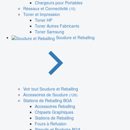
Chargeurs pour Portables
Réseaux et Connectivité
(15)
Toner et Impression
Toner HP
Toner Autres Fabricants
Toner Samsung
Soudure et Reballing
Voir tout Soudure et Reballing
Accessoires de Soudure
(126)
Stations de Reballing BGA
Accessoires Reballing
Chipsets Graphiques
Stations de Reballing
Fours à Refusion
Stencils et Pochoirs BGA