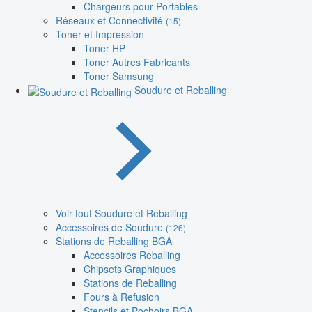
Chargeurs pour Portables
Réseaux et Connectivité
(15)
Toner et Impression
Toner HP
Toner Autres Fabricants
Toner Samsung
Soudure et Reballing
Voir tout Soudure et Reballing
Accessoires de Soudure
(126)
Stations de Reballing BGA
Accessoires Reballing
Chipsets Graphiques
Stations de Reballing
Fours à Refusion
Stencils et Pochoirs BGA