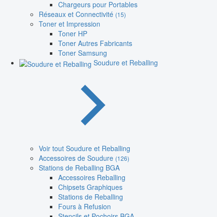
Chargeurs pour Portables
Réseaux et Connectivité
(15)
Toner et Impression
Toner HP
Toner Autres Fabricants
Toner Samsung
Soudure et Reballing
Voir tout Soudure et Reballing
Accessoires de Soudure
(126)
Stations de Reballing BGA
Accessoires Reballing
Chipsets Graphiques
Stations de Reballing
Fours à Refusion
Stencils et Pochoirs BGA