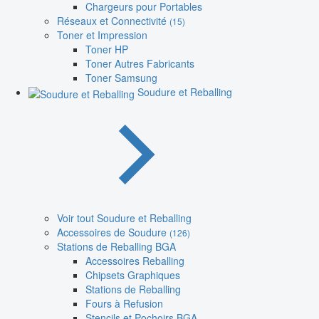
Chargeurs pour Portables
Réseaux et Connectivité
(15)
Toner et Impression
Toner HP
Toner Autres Fabricants
Toner Samsung
Soudure et Reballing
Voir tout Soudure et Reballing
Accessoires de Soudure
(126)
Stations de Reballing BGA
Accessoires Reballing
Chipsets Graphiques
Stations de Reballing
Fours à Refusion
Stencils et Pochoirs BGA