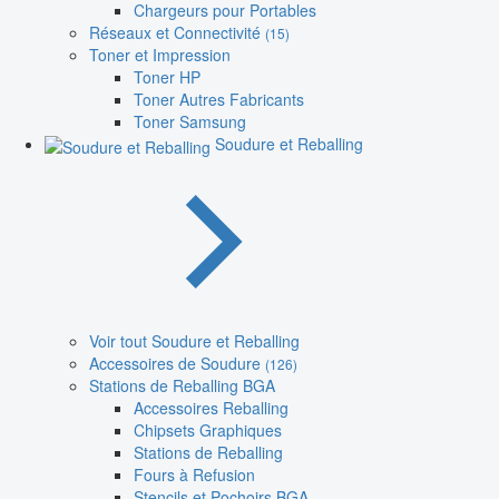
Chargeurs pour Portables
Réseaux et Connectivité
(15)
Toner et Impression
Toner HP
Toner Autres Fabricants
Toner Samsung
Soudure et Reballing
Voir tout Soudure et Reballing
Accessoires de Soudure
(126)
Stations de Reballing BGA
Accessoires Reballing
Chipsets Graphiques
Stations de Reballing
Fours à Refusion
Stencils et Pochoirs BGA