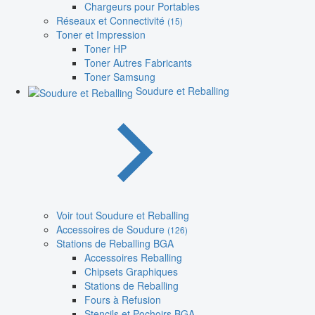
Chargeurs pour Portables
Réseaux et Connectivité
(15)
Toner et Impression
Toner HP
Toner Autres Fabricants
Toner Samsung
Soudure et Reballing
Voir tout Soudure et Reballing
Accessoires de Soudure
(126)
Stations de Reballing BGA
Accessoires Reballing
Chipsets Graphiques
Stations de Reballing
Fours à Refusion
Stencils et Pochoirs BGA