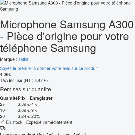
Microphone Samsung A300
- Pièce d'origine pour votre
téléphone Samsung
Marque :
satkit
Soyez le premier à donner votre avis sur ce produit
4
,
06
€
TVA incluse
(HT : 3,47 €)
Remises sur quantité
Quantité
Prix
Enregistrer
2+
3,89 €
-4%
10+
3,69 €
-9%
20+
3,24 €
-20%
En stock - Expédié immédiatement
Livraison standard
Mar, Aoû 11 - Jeu, Aoû 13