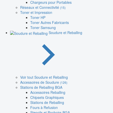
Chargeurs pour Portables
Réseaux et Connectivité
(15)
Toner et Impression
Toner HP
Toner Autres Fabricants
Toner Samsung
Soudure et Reballing
Voir tout Soudure et Reballing
Accessoires de Soudure
(126)
Stations de Reballing BGA
Accessoires Reballing
Chipsets Graphiques
Stations de Reballing
Fours à Refusion
Stencils et Pochoirs BGA