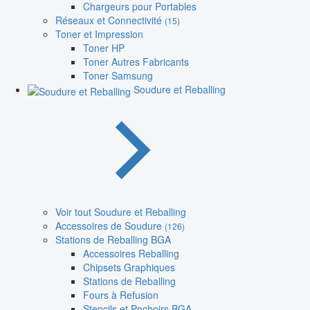
Chargeurs pour Portables
Réseaux et Connectivité
(15)
Toner et Impression
Toner HP
Toner Autres Fabricants
Toner Samsung
Soudure et Reballing
Voir tout Soudure et Reballing
Accessoires de Soudure
(126)
Stations de Reballing BGA
Accessoires Reballing
Chipsets Graphiques
Stations de Reballing
Fours à Refusion
Stencils et Pochoirs BGA