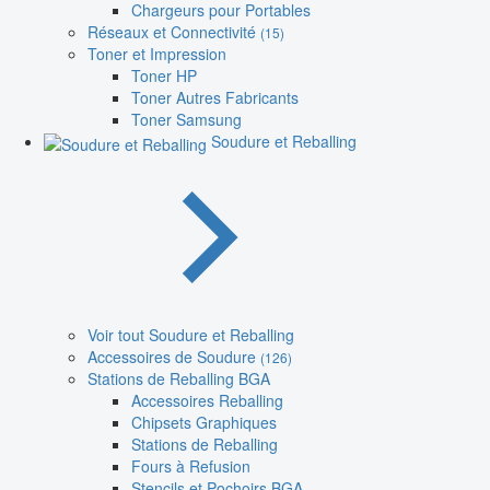
Chargeurs pour Portables
Réseaux et Connectivité
(15)
Toner et Impression
Toner HP
Toner Autres Fabricants
Toner Samsung
Soudure et Reballing
Voir tout Soudure et Reballing
Accessoires de Soudure
(126)
Stations de Reballing BGA
Accessoires Reballing
Chipsets Graphiques
Stations de Reballing
Fours à Refusion
Stencils et Pochoirs BGA