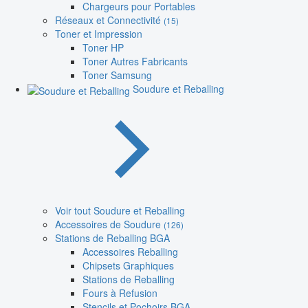
Chargeurs pour Portables
Réseaux et Connectivité
(15)
Toner et Impression
Toner HP
Toner Autres Fabricants
Toner Samsung
Soudure et Reballing
Voir tout Soudure et Reballing
Accessoires de Soudure
(126)
Stations de Reballing BGA
Accessoires Reballing
Chipsets Graphiques
Stations de Reballing
Fours à Refusion
Stencils et Pochoirs BGA