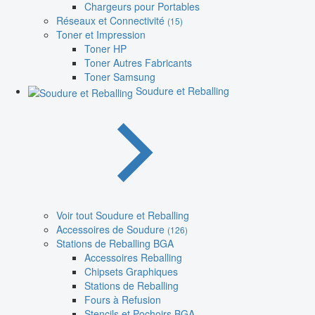
Chargeurs pour Portables
Réseaux et Connectivité
(15)
Toner et Impression
Toner HP
Toner Autres Fabricants
Toner Samsung
Soudure et Reballing
Voir tout Soudure et Reballing
Accessoires de Soudure
(126)
Stations de Reballing BGA
Accessoires Reballing
Chipsets Graphiques
Stations de Reballing
Fours à Refusion
Stencils et Pochoirs BGA