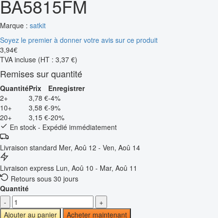
BA5815FM
Marque :
satkit
Soyez le premier à donner votre avis sur ce produit
3
,
94
€
TVA incluse
(HT : 3,37 €)
Remises sur quantité
Quantité
Prix
Enregistrer
2+
3,78 €
-4%
10+
3,58 €
-9%
20+
3,15 €
-20%
En stock - Expédié immédiatement
Livraison standard
Mer, Aoû 12 - Ven, Aoû 14
Livraison express
Lun, Aoû 10 - Mar, Aoû 11
Retours sous 30 jours
Quantité
-
+
Ajouter au panier
Acheter maintenant