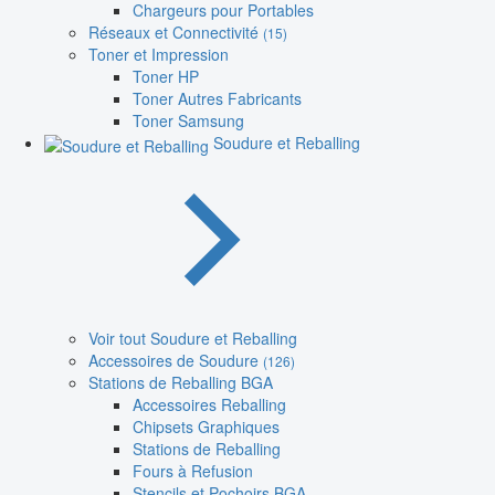
Chargeurs pour Portables
Réseaux et Connectivité
(15)
Toner et Impression
Toner HP
Toner Autres Fabricants
Toner Samsung
Soudure et Reballing
Voir tout Soudure et Reballing
Accessoires de Soudure
(126)
Stations de Reballing BGA
Accessoires Reballing
Chipsets Graphiques
Stations de Reballing
Fours à Refusion
Stencils et Pochoirs BGA