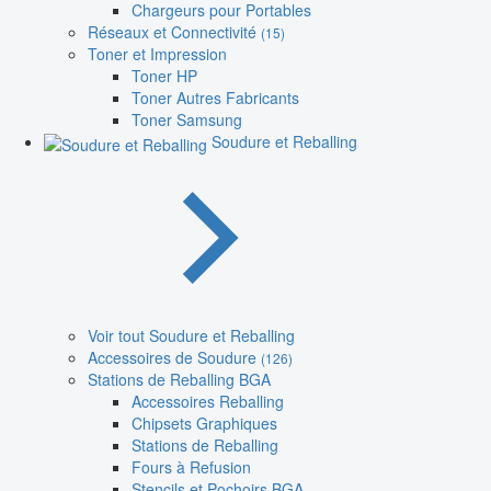
Chargeurs pour Portables
Réseaux et Connectivité
(15)
Toner et Impression
Toner HP
Toner Autres Fabricants
Toner Samsung
Soudure et Reballing
Voir tout Soudure et Reballing
Accessoires de Soudure
(126)
Stations de Reballing BGA
Accessoires Reballing
Chipsets Graphiques
Stations de Reballing
Fours à Refusion
Stencils et Pochoirs BGA