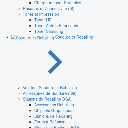
Chargeurs pour Portables
Réseaux et Connectivité
(15)
Toner et Impression
Toner HP
Toner Autres Fabricants
Toner Samsung
Soudure et Reballing
Voir tout Soudure et Reballing
Accessoires de Soudure
(126)
Stations de Reballing BGA
Accessoires Reballing
Chipsets Graphiques
Stations de Reballing
Fours à Refusion
Stencils et Pochoirs BGA