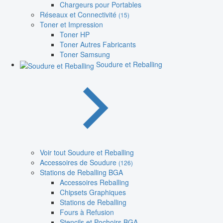
Chargeurs pour Portables
Réseaux et Connectivité
(15)
Toner et Impression
Toner HP
Toner Autres Fabricants
Toner Samsung
Soudure et Reballing
Voir tout Soudure et Reballing
Accessoires de Soudure
(126)
Stations de Reballing BGA
Accessoires Reballing
Chipsets Graphiques
Stations de Reballing
Fours à Refusion
Stencils et Pochoirs BGA