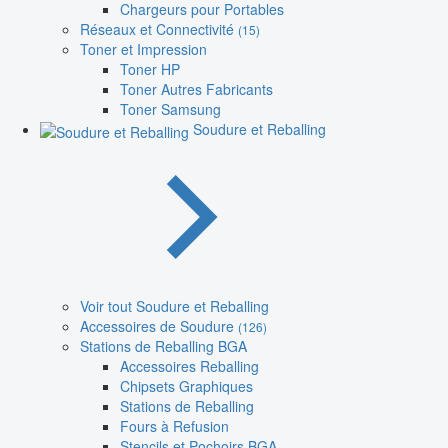
Chargeurs pour Portables
Réseaux et Connectivité
(15)
Toner et Impression
Toner HP
Toner Autres Fabricants
Toner Samsung
Soudure et Reballing
Voir tout Soudure et Reballing
Accessoires de Soudure
(126)
Stations de Reballing BGA
Accessoires Reballing
Chipsets Graphiques
Stations de Reballing
Fours à Refusion
Stencils et Pochoirs BGA