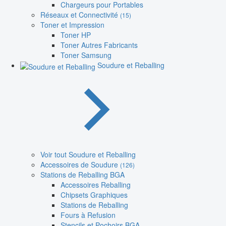
Chargeurs pour Portables
Réseaux et Connectivité
(15)
Toner et Impression
Toner HP
Toner Autres Fabricants
Toner Samsung
Soudure et Reballing
Voir tout Soudure et Reballing
Accessoires de Soudure
(126)
Stations de Reballing BGA
Accessoires Reballing
Chipsets Graphiques
Stations de Reballing
Fours à Refusion
Stencils et Pochoirs BGA