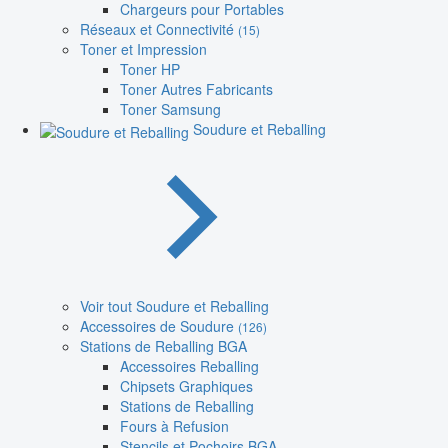
Chargeurs pour Portables
Réseaux et Connectivité
(15)
Toner et Impression
Toner HP
Toner Autres Fabricants
Toner Samsung
Soudure et Reballing
Voir tout Soudure et Reballing
Accessoires de Soudure
(126)
Stations de Reballing BGA
Accessoires Reballing
Chipsets Graphiques
Stations de Reballing
Fours à Refusion
Stencils et Pochoirs BGA