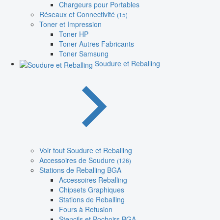
Chargeurs pour Portables
Réseaux et Connectivité
(15)
Toner et Impression
Toner HP
Toner Autres Fabricants
Toner Samsung
Soudure et Reballing
Voir tout Soudure et Reballing
Accessoires de Soudure
(126)
Stations de Reballing BGA
Accessoires Reballing
Chipsets Graphiques
Stations de Reballing
Fours à Refusion
Stencils et Pochoirs BGA