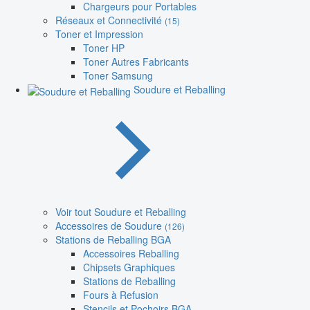
Chargeurs pour Portables
Réseaux et Connectivité
(15)
Toner et Impression
Toner HP
Toner Autres Fabricants
Toner Samsung
Soudure et Reballing
Voir tout Soudure et Reballing
Accessoires de Soudure
(126)
Stations de Reballing BGA
Accessoires Reballing
Chipsets Graphiques
Stations de Reballing
Fours à Refusion
Stencils et Pochoirs BGA