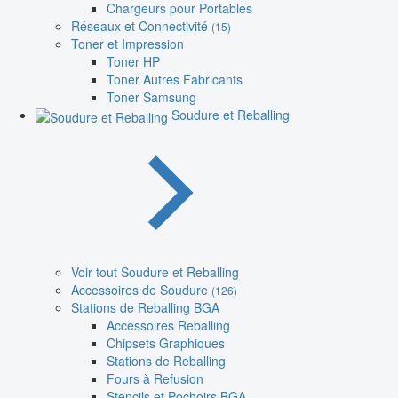
Chargeurs pour Portables
Réseaux et Connectivité
(15)
Toner et Impression
Toner HP
Toner Autres Fabricants
Toner Samsung
Soudure et Reballing
Voir tout Soudure et Reballing
Accessoires de Soudure
(126)
Stations de Reballing BGA
Accessoires Reballing
Chipsets Graphiques
Stations de Reballing
Fours à Refusion
Stencils et Pochoirs BGA