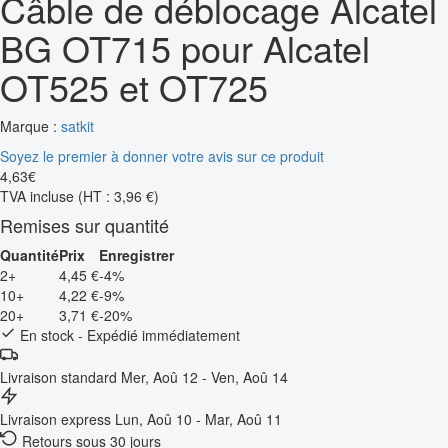
Câble de déblocage Alcatel
BG OT715 pour Alcatel
OT525 et OT725
Marque :
satkit
Soyez le premier à donner votre avis sur ce produit
4
,
63
€
TVA incluse
(HT : 3,96 €)
Remises sur quantité
Quantité
Prix
Enregistrer
2+
4,45 €
-4%
10+
4,22 €
-9%
20+
3,71 €
-20%
En stock - Expédié immédiatement
Livraison standard
Mer, Aoû 12 - Ven, Aoû 14
Livraison express
Lun, Aoû 10 - Mar, Aoû 11
Retours sous 30 jours