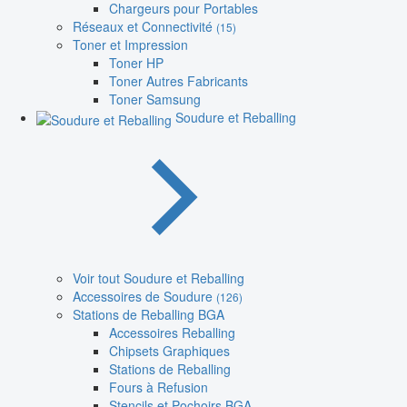
Chargeurs pour Portables
Réseaux et Connectivité
(15)
Toner et Impression
Toner HP
Toner Autres Fabricants
Toner Samsung
Soudure et Reballing
Voir tout Soudure et Reballing
Accessoires de Soudure
(126)
Stations de Reballing BGA
Accessoires Reballing
Chipsets Graphiques
Stations de Reballing
Fours à Refusion
Stencils et Pochoirs BGA