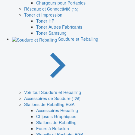
Chargeurs pour Portables
Réseaux et Connectivité
(15)
Toner et Impression
Toner HP
Toner Autres Fabricants
Toner Samsung
Soudure et Reballing
Voir tout Soudure et Reballing
Accessoires de Soudure
(126)
Stations de Reballing BGA
Accessoires Reballing
Chipsets Graphiques
Stations de Reballing
Fours à Refusion
Stencils et Pochoirs BGA