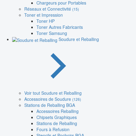
Chargeurs pour Portables
Réseaux et Connectivité
(15)
Toner et Impression
Toner HP
Toner Autres Fabricants
Toner Samsung
Soudure et Reballing
Voir tout Soudure et Reballing
Accessoires de Soudure
(126)
Stations de Reballing BGA
Accessoires Reballing
Chipsets Graphiques
Stations de Reballing
Fours à Refusion
Stencils et Pochoirs BGA