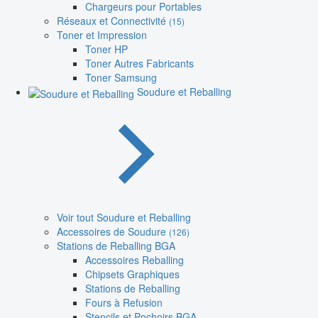
Chargeurs pour Portables
Réseaux et Connectivité
(15)
Toner et Impression
Toner HP
Toner Autres Fabricants
Toner Samsung
Soudure et Reballing
Voir tout Soudure et Reballing
Accessoires de Soudure
(126)
Stations de Reballing BGA
Accessoires Reballing
Chipsets Graphiques
Stations de Reballing
Fours à Refusion
Stencils et Pochoirs BGA