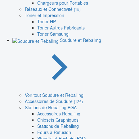
Chargeurs pour Portables
Réseaux et Connectivité
(15)
Toner et Impression
Toner HP
Toner Autres Fabricants
Toner Samsung
Soudure et Reballing
Voir tout Soudure et Reballing
Accessoires de Soudure
(126)
Stations de Reballing BGA
Accessoires Reballing
Chipsets Graphiques
Stations de Reballing
Fours à Refusion
Stencils et Pochoirs BGA