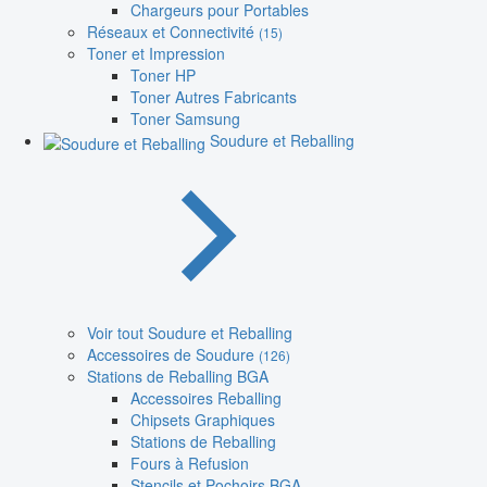
Chargeurs pour Portables
Réseaux et Connectivité
(15)
Toner et Impression
Toner HP
Toner Autres Fabricants
Toner Samsung
Soudure et Reballing
Voir tout Soudure et Reballing
Accessoires de Soudure
(126)
Stations de Reballing BGA
Accessoires Reballing
Chipsets Graphiques
Stations de Reballing
Fours à Refusion
Stencils et Pochoirs BGA