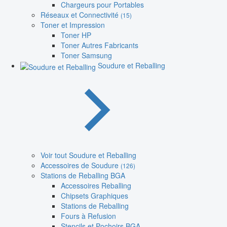
Chargeurs pour Portables
Réseaux et Connectivité
(15)
Toner et Impression
Toner HP
Toner Autres Fabricants
Toner Samsung
Soudure et Reballing
Voir tout Soudure et Reballing
Accessoires de Soudure
(126)
Stations de Reballing BGA
Accessoires Reballing
Chipsets Graphiques
Stations de Reballing
Fours à Refusion
Stencils et Pochoirs BGA