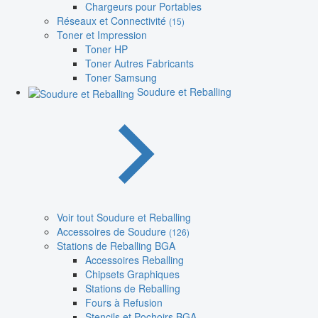
Chargeurs pour Portables
Réseaux et Connectivité
(15)
Toner et Impression
Toner HP
Toner Autres Fabricants
Toner Samsung
Soudure et Reballing
Voir tout Soudure et Reballing
Accessoires de Soudure
(126)
Stations de Reballing BGA
Accessoires Reballing
Chipsets Graphiques
Stations de Reballing
Fours à Refusion
Stencils et Pochoirs BGA