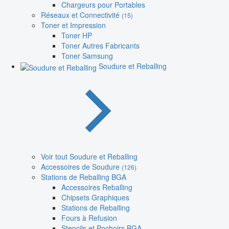
Chargeurs pour Portables
Réseaux et Connectivité
(15)
Toner et Impression
Toner HP
Toner Autres Fabricants
Toner Samsung
Soudure et Reballing
Voir tout Soudure et Reballing
Accessoires de Soudure
(126)
Stations de Reballing BGA
Accessoires Reballing
Chipsets Graphiques
Stations de Reballing
Fours à Refusion
Stencils et Pochoirs BGA