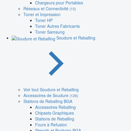
Chargeurs pour Portables
Réseaux et Connectivité
(15)
Toner et Impression
Toner HP
Toner Autres Fabricants
Toner Samsung
Soudure et Reballing
Voir tout Soudure et Reballing
Accessoires de Soudure
(126)
Stations de Reballing BGA
Accessoires Reballing
Chipsets Graphiques
Stations de Reballing
Fours à Refusion
Stencils et Pochoirs BGA