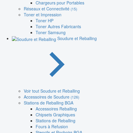
Chargeurs pour Portables
Réseaux et Connectivité
(15)
Toner et Impression
Toner HP
Toner Autres Fabricants
Toner Samsung
Soudure et Reballing
Voir tout Soudure et Reballing
Accessoires de Soudure
(126)
Stations de Reballing BGA
Accessoires Reballing
Chipsets Graphiques
Stations de Reballing
Fours à Refusion
Stencils et Pochoirs BGA