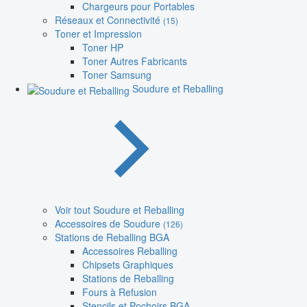
Chargeurs pour Portables
Réseaux et Connectivité
(15)
Toner et Impression
Toner HP
Toner Autres Fabricants
Toner Samsung
Soudure et Reballing
Voir tout Soudure et Reballing
Accessoires de Soudure
(126)
Stations de Reballing BGA
Accessoires Reballing
Chipsets Graphiques
Stations de Reballing
Fours à Refusion
Stencils et Pochoirs BGA