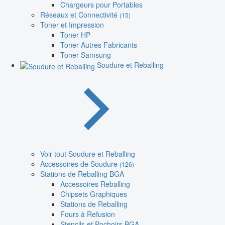
Chargeurs pour Portables
Réseaux et Connectivité
(15)
Toner et Impression
Toner HP
Toner Autres Fabricants
Toner Samsung
Soudure et Reballing
Voir tout Soudure et Reballing
Accessoires de Soudure
(126)
Stations de Reballing BGA
Accessoires Reballing
Chipsets Graphiques
Stations de Reballing
Fours à Refusion
Stencils et Pochoirs BGA