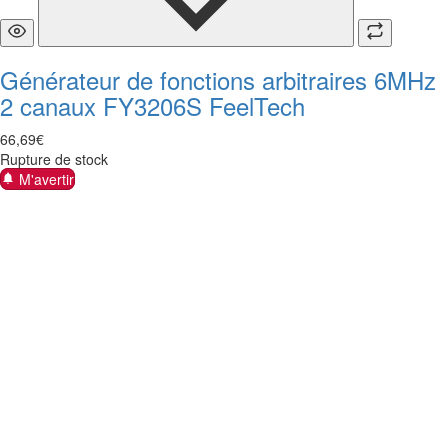
Générateur de fonctions arbitraires 6MHz
2 canaux FY3206S FeelTech
66
,
69
€
Rupture de stock
M'avertir