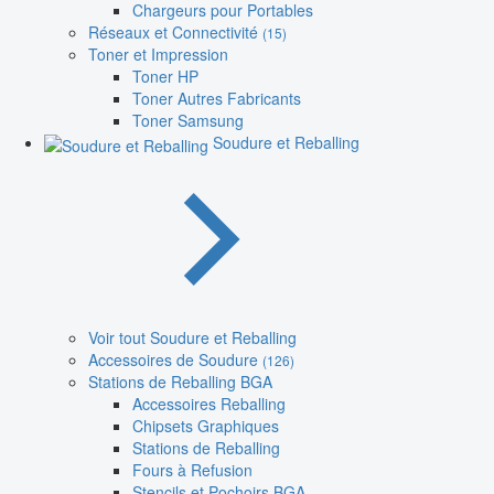
Chargeurs pour Portables
Réseaux et Connectivité
(15)
Toner et Impression
Toner HP
Toner Autres Fabricants
Toner Samsung
Soudure et Reballing
Voir tout Soudure et Reballing
Accessoires de Soudure
(126)
Stations de Reballing BGA
Accessoires Reballing
Chipsets Graphiques
Stations de Reballing
Fours à Refusion
Stencils et Pochoirs BGA