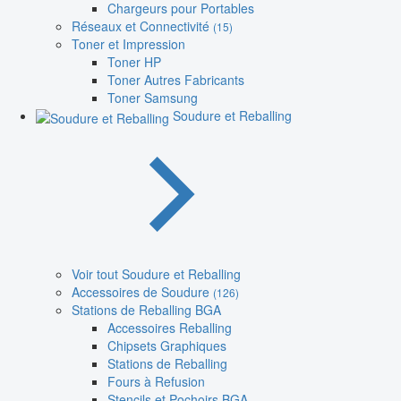
Chargeurs pour Portables
Réseaux et Connectivité
(15)
Toner et Impression
Toner HP
Toner Autres Fabricants
Toner Samsung
Soudure et Reballing
Voir tout Soudure et Reballing
Accessoires de Soudure
(126)
Stations de Reballing BGA
Accessoires Reballing
Chipsets Graphiques
Stations de Reballing
Fours à Refusion
Stencils et Pochoirs BGA