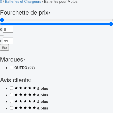
/
Batteries et Chargeurs
/
Batteries pour Motos
Fourchette de prix
›
€
—
€
Go
Marques
›
OUTDO
(27)
Avis clients
›
& plus
& plus
& plus
& plus