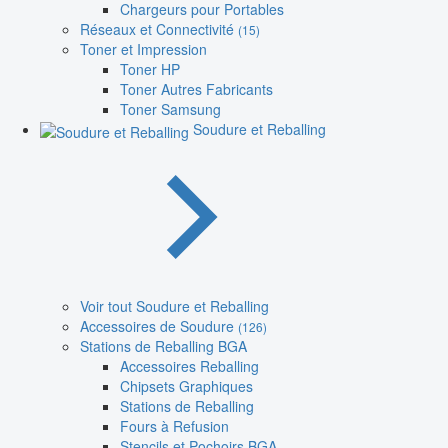
Chargeurs pour Portables
Réseaux et Connectivité
(15)
Toner et Impression
Toner HP
Toner Autres Fabricants
Toner Samsung
Soudure et Reballing
Voir tout Soudure et Reballing
Accessoires de Soudure
(126)
Stations de Reballing BGA
Accessoires Reballing
Chipsets Graphiques
Stations de Reballing
Fours à Refusion
Stencils et Pochoirs BGA