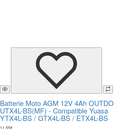
Batterie Moto AGM 12V 4Ah OUTDO
UTX4L-BS(MF) - Compatible Yuasa
YTX4L-BS / GTX4L-BS / ETX4L-BS
11
,
55
€