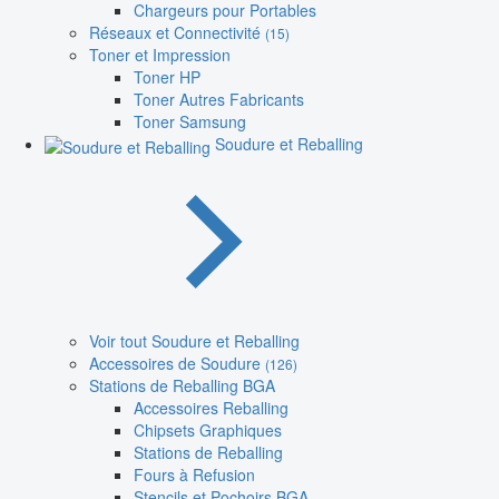
Chargeurs pour Portables
Réseaux et Connectivité
(15)
Toner et Impression
Toner HP
Toner Autres Fabricants
Toner Samsung
Soudure et Reballing
Voir tout Soudure et Reballing
Accessoires de Soudure
(126)
Stations de Reballing BGA
Accessoires Reballing
Chipsets Graphiques
Stations de Reballing
Fours à Refusion
Stencils et Pochoirs BGA