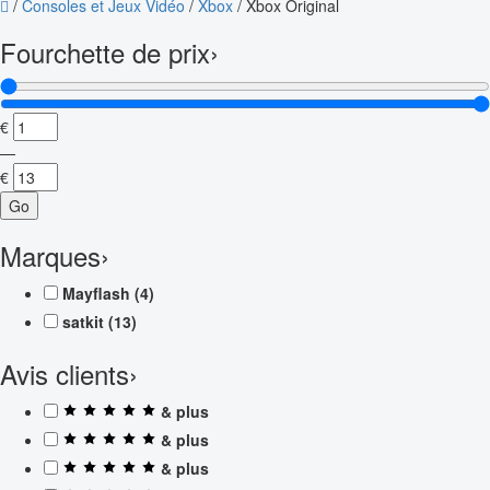
/
Consoles et Jeux Vidéo
/
Xbox
/
Xbox Original
Fourchette de prix
›
€
—
€
Go
Marques
›
Mayflash
(4)
satkit
(13)
Avis clients
›
& plus
& plus
& plus