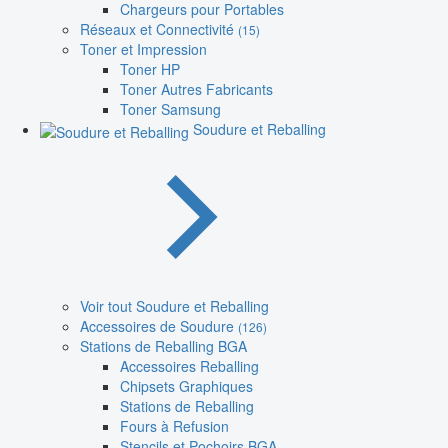
Chargeurs pour Portables
Réseaux et Connectivité
(15)
Toner et Impression
Toner HP
Toner Autres Fabricants
Toner Samsung
Soudure et Reballing
Voir tout Soudure et Reballing
Accessoires de Soudure
(126)
Stations de Reballing BGA
Accessoires Reballing
Chipsets Graphiques
Stations de Reballing
Fours à Refusion
Stencils et Pochoirs BGA