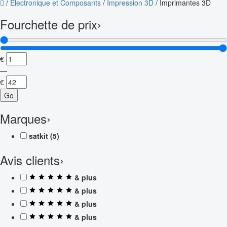
/
Électronique et Composants
/
Impression 3D
/
Imprimantes 3D
Fourchette de prix
›
€
—
€
Go
Marques
›
satkit
(5)
Avis clients
›
& plus
& plus
& plus
& plus