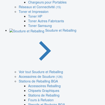
Chargeurs pour Portables
Réseaux et Connectivité
(15)
Toner et Impression
Toner HP
Toner Autres Fabricants
Toner Samsung
Soudure et Reballing
Voir tout Soudure et Reballing
Accessoires de Soudure
(126)
Stations de Reballing BGA
Accessoires Reballing
Chipsets Graphiques
Stations de Reballing
Fours à Refusion
Stencils et Pochoirs BGA