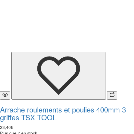
Arrache roulements et poulies 400mm 3
griffes TSX TOOL
23
,
40
€
Plus que 7 en stock