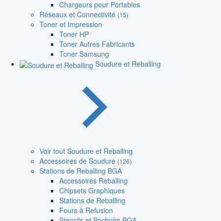
Chargeurs pour Portables
Réseaux et Connectivité
(15)
Toner et Impression
Toner HP
Toner Autres Fabricants
Toner Samsung
Soudure et Reballing
Voir tout Soudure et Reballing
Accessoires de Soudure
(126)
Stations de Reballing BGA
Accessoires Reballing
Chipsets Graphiques
Stations de Reballing
Fours à Refusion
Stencils et Pochoirs BGA