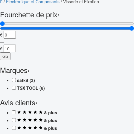
/
Électronique et Composants
/
Visserie et Fixation
Fourchette de prix
›
€
—
€
Go
Marques
›
satkit
(2)
TSX TOOL
(8)
Avis clients
›
& plus
& plus
& plus