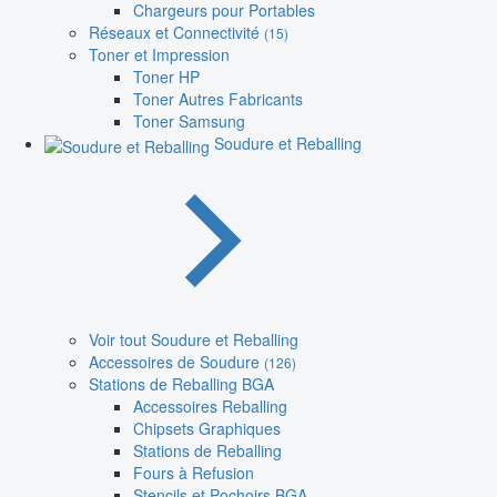
Chargeurs pour Portables
Réseaux et Connectivité
(15)
Toner et Impression
Toner HP
Toner Autres Fabricants
Toner Samsung
Soudure et Reballing
Voir tout Soudure et Reballing
Accessoires de Soudure
(126)
Stations de Reballing BGA
Accessoires Reballing
Chipsets Graphiques
Stations de Reballing
Fours à Refusion
Stencils et Pochoirs BGA