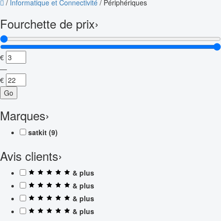
/
Informatique et Connectivité
/
Périphériques
Fourchette de prix
›
€
—
€
Go
Marques
›
satkit
(9)
Avis clients
›
& plus
& plus
& plus
& plus