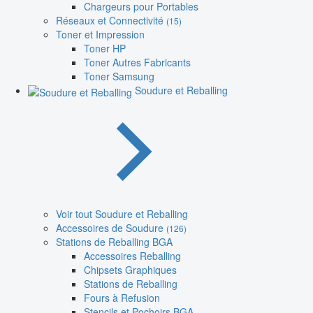
Chargeurs pour Portables
Réseaux et Connectivité
(15)
Toner et Impression
Toner HP
Toner Autres Fabricants
Toner Samsung
Soudure et Reballing
Voir tout Soudure et Reballing
Accessoires de Soudure
(126)
Stations de Reballing BGA
Accessoires Reballing
Chipsets Graphiques
Stations de Reballing
Fours à Refusion
Stencils et Pochoirs BGA