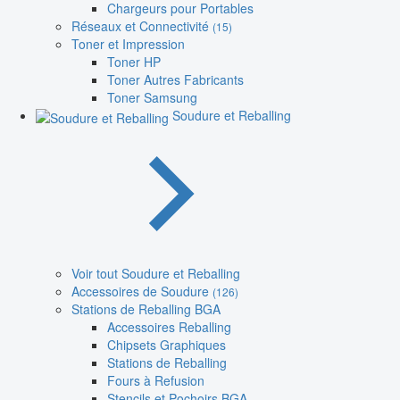
Chargeurs pour Portables
Réseaux et Connectivité
(15)
Toner et Impression
Toner HP
Toner Autres Fabricants
Toner Samsung
Soudure et Reballing
Voir tout Soudure et Reballing
Accessoires de Soudure
(126)
Stations de Reballing BGA
Accessoires Reballing
Chipsets Graphiques
Stations de Reballing
Fours à Refusion
Stencils et Pochoirs BGA