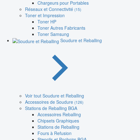
Chargeurs pour Portables
Réseaux et Connectivité
(15)
Toner et Impression
Toner HP
Toner Autres Fabricants
Toner Samsung
Soudure et Reballing
Voir tout Soudure et Reballing
Accessoires de Soudure
(126)
Stations de Reballing BGA
Accessoires Reballing
Chipsets Graphiques
Stations de Reballing
Fours à Refusion
Stencils et Pochoirs BGA