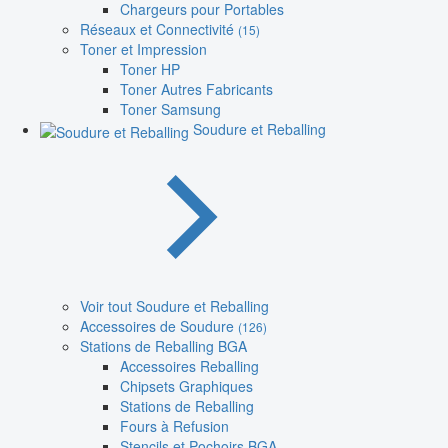
Chargeurs pour Portables
Réseaux et Connectivité
(15)
Toner et Impression
Toner HP
Toner Autres Fabricants
Toner Samsung
Soudure et Reballing
Voir tout Soudure et Reballing
Accessoires de Soudure
(126)
Stations de Reballing BGA
Accessoires Reballing
Chipsets Graphiques
Stations de Reballing
Fours à Refusion
Stencils et Pochoirs BGA