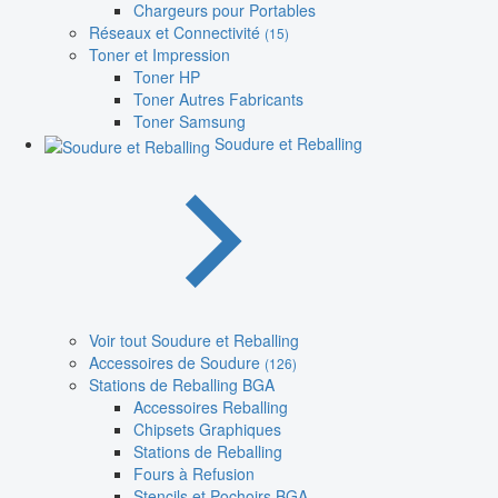
Chargeurs pour Portables
Réseaux et Connectivité
(15)
Toner et Impression
Toner HP
Toner Autres Fabricants
Toner Samsung
Soudure et Reballing
Voir tout Soudure et Reballing
Accessoires de Soudure
(126)
Stations de Reballing BGA
Accessoires Reballing
Chipsets Graphiques
Stations de Reballing
Fours à Refusion
Stencils et Pochoirs BGA